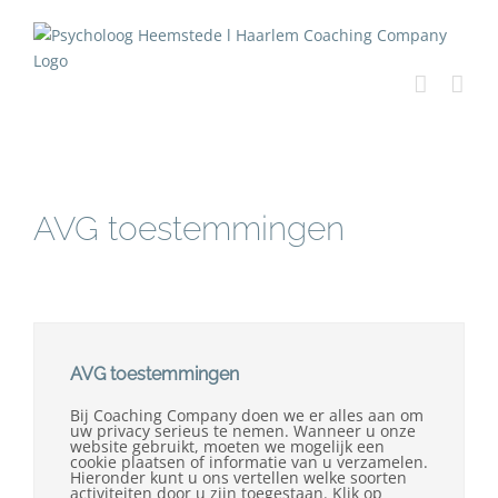
Ga
naar
inhoud
AVG toestemmingen
AVG toestemmingen
Bij Coaching Company doen we er alles aan om
uw privacy serieus te nemen. Wanneer u onze
website gebruikt, moeten we mogelijk een
cookie plaatsen of informatie van u verzamelen.
Hieronder kunt u ons vertellen welke soorten
activiteiten door u zijn toegestaan. Klik op